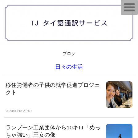
T
o
g
g
l
e
n
a
v
i
g
ブログ
a
t
i
日々の生活
o
n
移住労働者の子供の就学促進プロジェ
クト
2024/09/18 21:40
ランプーン工業団体から10キロ「めっ
ちゃ強い」王女の像