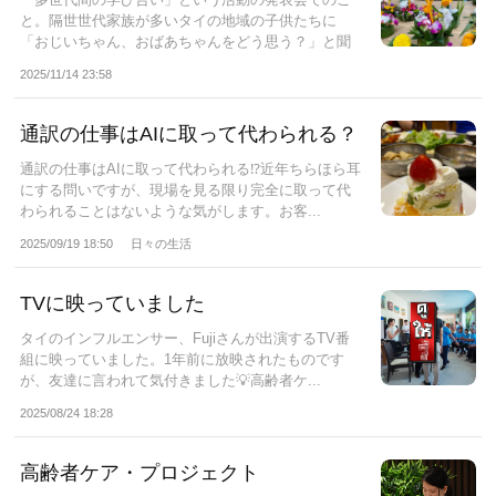
と。隔世世代家族が多いタイの地域の子供たちに
「おじいちゃん、おばあちゃんをどう思う？」と聞
いた...
2025/11/14 23:58
通訳の仕事はAIに取って代わられる？
通訳の仕事はAIに取って代わられる⁉︎近年ちらほら耳
にする問いですが、現場を見る限り完全に取って代
わられることはないような気がします。⁡お客...
2025/09/19 18:50
日々の生活
TVに映っていました
タイのインフルエンサー、Fujiさんが出演するTV番
組に映っていました。1年前に放映されたものです
が、友達に言われて気付きました💡⁡高齢者ケ...
2025/08/24 18:28
高齢者ケア・プロジェクト