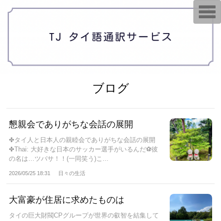
T
o
g
g
l
e
n
a
v
i
g
ブログ
a
t
i
o
n
懇親会でありがちな会話の展開
✤タイ人と日本人の親睦会でありがちな会話の展開
✤Thai: 大好きな日本のサッカー選手がいるんだ⚽️彼
の名は…⁡ツバサ！！⁡(一同笑う)⁡こ...
2026/05/25 18:31
日々の生活
大富豪が住居に求めたものは
タイの巨大財閥CPグループが世界の叡智を結集して