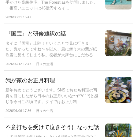
手がけた高級住宅、The Forestiasを訪問しました。
一番高いユニットは45億円するそ...
2026/03/31 15:47
『国宝』と研修通訳の話
タイに『国宝』上陸！ということで見に行きまし
た。良かったですね〜☺️以来、風に舞う木の葉が紙
吹雪に見えてしまう私。⁡役者が大舞台にこだわる
の...
2026/02/12 12:47
日々の生活
我が家のお正月料理
新年おめでとうございます。SNSでおせち料理の写
真を目にしながら日本のお正月いいな〜(*´∀｀*)と感
じる今日この頃です。⁡タイではお正月料...
2026/01/06 17:36
日々の生活
不意打ちを受けて泣きそうになった話
「多世代間の学び合い」という活動の発表会でのこ